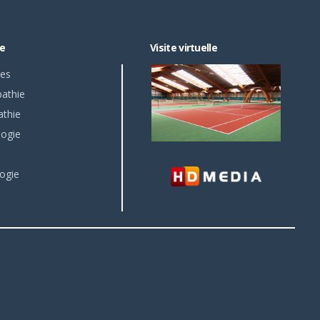
re
Visite virtuelle
es
athie
athie
logie
ogie