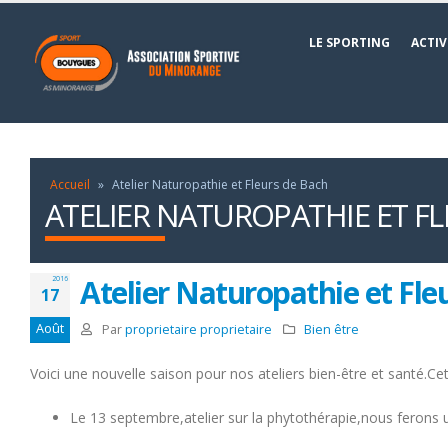
LE SPORTING
ACTIV
Accueil
»
Atelier Naturopathie et Fleurs de Bach
ATELIER NATUROPATHIE ET F
Atelier Naturopathie et Fle
2016
17
Août
Par
proprietaire proprietaire
Bien être
Voici une nouvelle saison pour nos ateliers bien-être et santé.C
Le 13 septembre,atelier sur la phytothérapie,nous ferons un