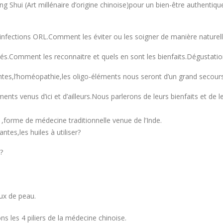
g Shui (Art millénaire d’origine chinoise)pour un bien-être authentiqu
infections ORL.Comment les éviter ou les soigner de manière naturell
és.Comment les reconnaitre et quels en sont les bienfaits.Dégustatio
antes,l’homéopathie,les oligo-éléments nous seront d’un grand secours
nts venus d’ici et d’ailleurs.Nous parlerons de leurs bienfaits et de le
,forme de médecine traditionnelle venue de l’Inde.
ntes,les huiles à utiliser?
?
ux de peau.
 les 4 piliers de la médecine chinoise.