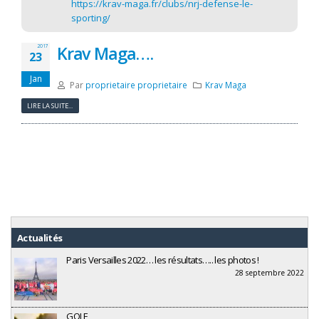
https://krav-maga.fr/clubs/nrj-defense-le-
sporting/
Krav Maga….
2017
23
Jan
Par
proprietaire proprietaire
Krav Maga
LIRE LA SUITE...
Actualités
Paris Versailles 2022… les résultats….. les photos !
28 septembre 2022
GOLF