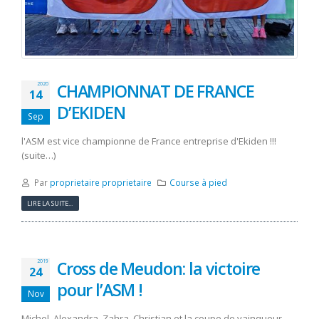
CHAMPIONNAT DE FRANCE
2020
14
D’EKIDEN
Sep
l'ASM est vice championne de France entreprise d'Ekiden !!!
(suite…)
Par
proprietaire proprietaire
Course à pied
LIRE LA SUITE...
Cross de Meudon: la victoire
2019
24
pour l’ASM !
Nov
Michel, Alexandra, Zahra, Christian et la coupe de vainqueur