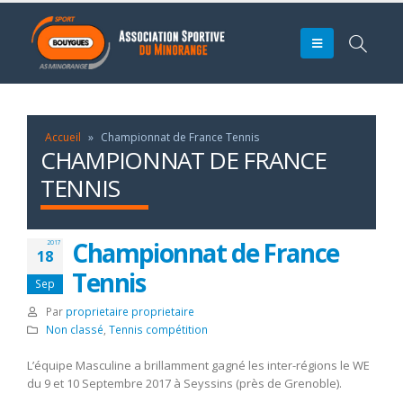
Accueil
»
Championnat de France Tennis
CHAMPIONNAT DE FRANCE
TENNIS
Championnat de France
2017
18
Tennis
Sep
Par
proprietaire proprietaire
Non classé
,
Tennis compétition
L’équipe Masculine a brillamment gagné les inter-régions le WE
du 9 et 10 Septembre 2017 à Seyssins (près de Grenoble).