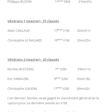
ème
Philippe BUZON 11
SEM 31mn41s
Vétérans 1 (master) : 31 classés
ème
Alain CAILLAUD 17
V1M 32mn51s
ème
Christophe LE NAGARD 19
V1M 33mn25s
Vétérans 2 (master) : 23 classés
er
Nicolas BLESSING 1
V2M 29mn11s
ème
Eric SARRAZIN 9
V2M 33mn18s
ème
Christophe GAUDIN 17
V2M 36mn42s
L’an dernier, Nicolas avait gagné le classement général de la
saison pour sa dernière année en V1M.