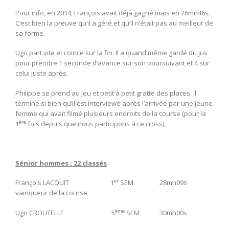
Pour info, en 2014, François avait déjà gagné mais en 26mn46s.
C’est bien la preuve qu’il a géré et qu’il n’était pas au meilleur de
sa forme.
Ugo part vite et coince sur la fin. Il a quand même gardé du jus
pour prendre 1 seconde d’avance sur son poursuivant et 4 sur
celui juste après.
Philippe se prend au jeu et petit à petit gratte des places. Il
termine si bien qu’il est interviewé après l’arrivée par une jeune
femme qui avait filmé plusieurs endroits de la course (pour la
ère
1
fois depuis que nous participons à ce cross).
Sénior hommes : 22 classés
er
François LACQUIT 1
SEM 28mn09s
vainqueur de la course
ème
Ugo CROUTELLE 5
SEM 30mn00s