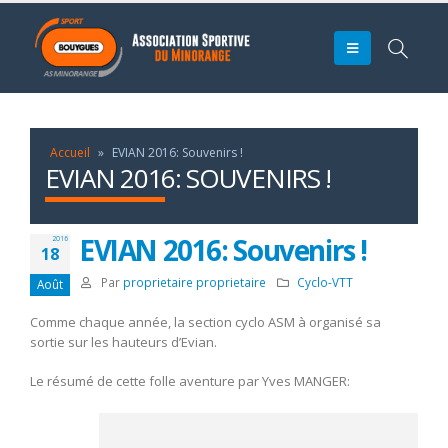
Accueil
»
EVIAN 2016: Souvenirs !
EVIAN 2016: SOUVENIRS !
EVIAN 2016: Souvenirs !
2016
18
Par
proprietaire proprietaire
Cyclo-VTT
Août
Comme chaque année, la section cyclo ASM à organisé sa
sortie sur les hauteurs d’Evian.
Le résumé de cette folle aventure par Yves MANGER: