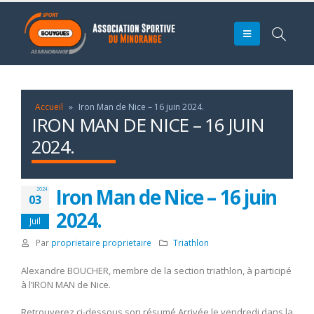
Accueil
»
Iron Man de Nice – 16 juin 2024.
IRON MAN DE NICE – 16 JUIN
2024.
Iron Man de Nice – 16 juin
2024
03
2024.
Juil
Par
proprietaire proprietaire
Triathlon
Alexandre BOUCHER, membre de la section triathlon, à participé
à l’IRON MAN de Nice.
Retrouverez ci-dessous son résumé
Arrivée le vendredi dans la