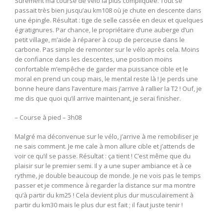
Sûrement ma course de vélo la plus compliquée. Tout se
passait très bien jusqu’au km108 où je chute en descente dans
une épingle. Résultat : tige de selle cassée en deux et quelques
égratignures. Par chance, le propriétaire d’une auberge d’un
petit village, m’aide à réparer à coup de perceuse dans le
carbone. Pas simple de remonter sur le vélo après cela. Moins
de confiance dans les descentes, une position moins
confortable m’empêche de garder ma puissance cible et le
moral en prend un coup mais, le mental reste là ! Je perds une
bonne heure dans l’aventure mais j’arrive à rallier la T2 ! Ouf, je
me dis que quoi qu’il arrive maintenant, je serai finisher.
– Course à pied – 3h08
Malgré ma déconvenue sur le vélo, j’arrive à me remobiliser je
ne sais comment. Je me cale à mon allure cible et j’attends de
voir ce qu’il se passe. Résultat : ça tient ! C’est même que du
plaisir sur le premier semi. Il y a une super ambiance et à ce
rythme, je double beaucoup de monde. Je ne vois pas le temps
passer et je commence à regarder la distance sur ma montre
qu’à partir du km25 ! Cela devient plus dur musculairement à
partir du km30 mais le plus dur est fait ; il faut juste tenir !