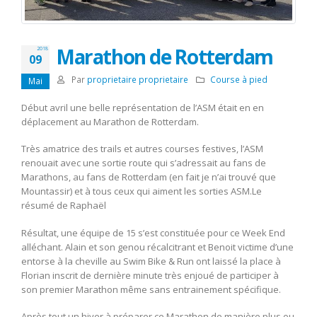
Marathon de Rotterdam
2018
09
Par
proprietaire proprietaire
Course à pied
Mai
Début avril une belle représentation de l’ASM était en en
déplacement au Marathon de Rotterdam.
Très amatrice des trails et autres courses festives, l’ASM
renouait avec une sortie route qui s’adressait au fans de
Marathons, au fans de Rotterdam (en fait je n’ai trouvé que
Mountassir) et à tous ceux qui aiment les sorties ASM.Le
résumé de Raphaël
Résultat, une équipe de 15 s’est constituée pour ce Week End
alléchant. Alain et son genou récalcitrant et Benoit victime d’une
entorse à la cheville au Swim Bike & Run ont laissé la place à
Florian inscrit de dernière minute très enjoué de participer à
son premier Marathon même sans entrainement spécifique.
Après tout un hiver à préparer ce Marathon de manière plus ou