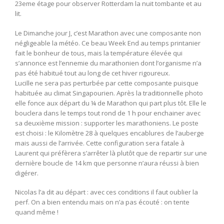
23eme étage pour observer Rotterdam la nuit tombante et au
lit.
Le Dimanche jour J, c’est Marathon avec une composante non
négligeable la météo. Ce beau Week End au temps printanier
fait le bonheur de tous, mais la température élevée qui
s’annonce est l’ennemie du marathonien dont l’organisme n’a
pas été habitué tout au long de cet hiver rigoureux.
Lucille ne sera pas perturbée par cette composante puisque
habituée au climat Singapourien. Après la traditionnelle photo
elle fonce aux départ du ¼ de Marathon qui part plus tôt. Elle le
bouclera dans le temps tout rond de 1 h pour enchainer avec
sa deuxième mission : supporter les marathoniens. Le poste
est choisi : le Kilomètre 28 à quelques encablures de l’auberge
mais aussi de l’arrivée. Cette configuration sera fatale à
Laurent qui préfèrera s’arrêter là plutôt que de repartir sur une
dernière boucle de 14 km que personne n’aura réussi à bien
digérer.
Nicolas l’a dit au départ : avec ces conditions il faut oublier la
perf. On a bien entendu mais on n’a pas écouté : on tente
quand même !