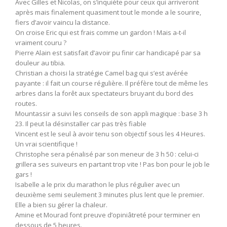
Avec Gilles et Nicolas, on s’inquiète pour ceux qui arriveront
après mais finalement quasiment tout le monde a le sourire,
fiers d’avoir vaincu la distance.
On croise Eric qui est frais comme un gardon ! Mais a-t-il
vraiment couru ?
Pierre Alain est satisfait d’avoir pu finir car handicapé par sa
douleur au tibia.
Christian a choisi la stratégie Camel bag qui s’est avérée
payante : il fait un course régulière. Il préfère tout de même les
arbres dans la forêt aux spectateurs bruyant du bord des
routes.
Mountassir a suivi les conseils de son appli magique : base 3 h
23. Il peut la désinstaller car pas très fiable
Vincent est le seul à avoir tenu son objectif sous les 4 Heures.
Un vrai scientifique !
Christophe sera pénalisé par son meneur de 3 h 50 : celui-ci
grillera ses suiveurs en partant trop vite ! Pas bon pour le job le
gars !
Isabelle a le prix du marathon le plus régulier avec un
deuxième semi seulement 3 minutes plus lent que le premier.
Elle a bien su gérer la chaleur.
Amine et Mourad font preuve d’opiniâtreté pour terminer en
dessous de 5 heures.