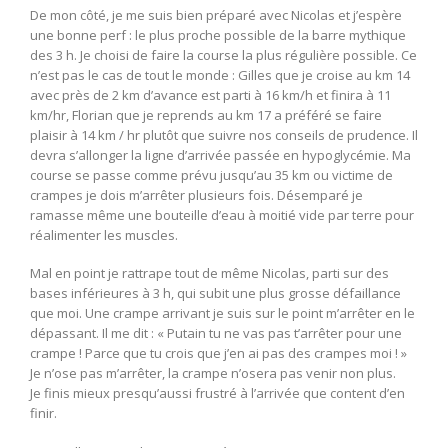
De mon côté, je me suis bien préparé avec Nicolas et j’espère
une bonne perf : le plus proche possible de la barre mythique
des 3 h. Je choisi de faire la course la plus régulière possible. Ce
n’est pas le cas de tout le monde : Gilles que je croise au km 14
avec près de 2 km d’avance est parti à 16 km/h et finira à 11
km/hr, Florian que je reprends au km 17 a préféré se faire
plaisir à 14 km / hr plutôt que suivre nos conseils de prudence. Il
devra s’allonger la ligne d’arrivée passée en hypoglycémie. Ma
course se passe comme prévu jusqu’au 35 km ou victime de
crampes je dois m’arrêter plusieurs fois. Désemparé je
ramasse même une bouteille d’eau à moitié vide par terre pour
réalimenter les muscles.
Mal en point je rattrape tout de même Nicolas, parti sur des
bases inférieures à 3 h, qui subit une plus grosse défaillance
que moi. Une crampe arrivant je suis sur le point m’arrêter en le
dépassant. Il me dit : « Putain tu ne vas pas t’arrêter pour une
crampe ! Parce que tu crois que j’en ai pas des crampes moi ! »
Je n’ose pas m’arrêter, la crampe n’osera pas venir non plus.
Je finis mieux presqu’aussi frustré à l’arrivée que content d’en
finir.