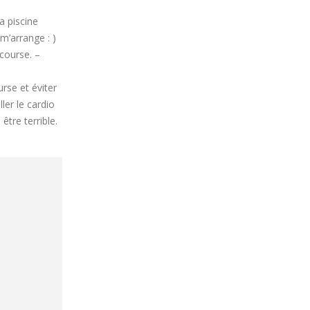
a piscine
m’arrange : )
course. –
rse et éviter
ler le cardio
être terrible.