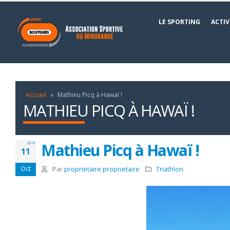
LE SPORTING
ACTIV
Accueil
»
Mathieu Picq à Hawaï !
MATHIEU PICQ À HAWAÏ !
Mathieu Picq à Hawaï !
2019
11
Oct
Par
proprietaire proprietaire
Triathlon