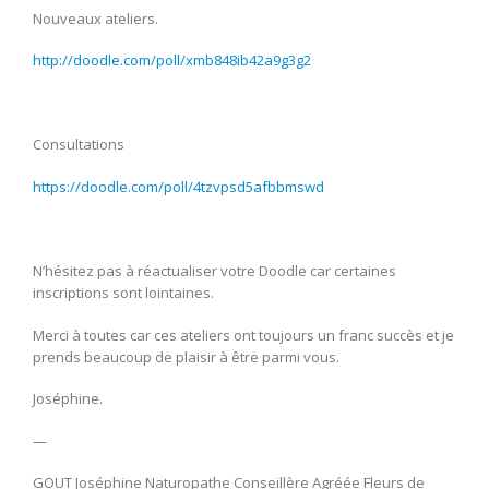
Nouveaux ateliers.
http://doodle.com/poll/xmb848ib42a9g3g2
Consultations
https://doodle.com/poll/4tzvpsd5afbbmswd
N’hésitez pas à réactualiser votre Doodle car certaines
inscriptions sont lointaines.
Merci à toutes car ces ateliers ont toujours un franc succès et je
prends beaucoup de plaisir à être parmi vous.
Joséphine.
—
GOUT Joséphine Naturopathe Conseillère Agréée Fleurs de