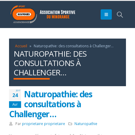
Accueil
»
Naturopathie: des consultations à Challenger…
NATUROPATHIE: DES
CONSULTATIONS À
CHALLENGER…
Naturopathie: des
2017
24
consultations à
Avr
Challenger…
Par
proprietaire proprietaire
Naturopathie