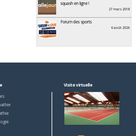
squash en ligne !
27 mars 2018
Forum des sports
6 août 2026
re
Visite virtuelle
es
athie
athie
logie