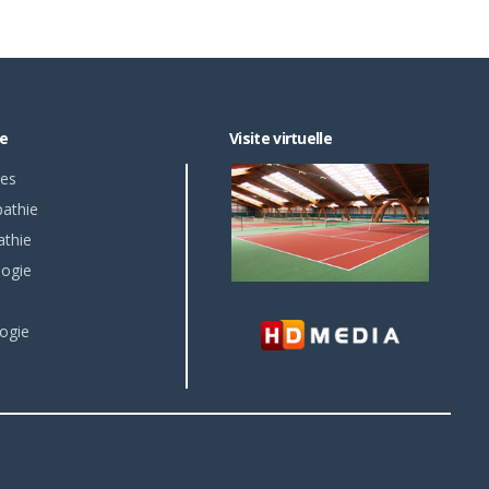
re
Visite virtuelle
es
athie
athie
logie
ogie