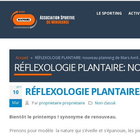
LE SPORTING
ACTIV
Accueil
»
RÉFLEXOLOGIE PLANTAIRE: nouveau planning de Mars Avril
RÉFLEXOLOGIE PLANTAIRE: N
RÉFLEXOLOGIE PLANTAIRE: 
2017
10
Mar
Par
proprietaire proprietaire
Non classé
Bientôt
l
e printemps ! synonyme de renouveau.
Prenons pour modèle la nature qui s’éveille et s’épanouie, les jo