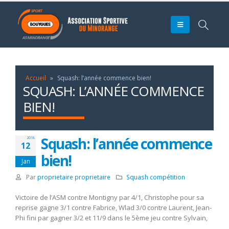
Accueil
»
Squash: l’année commence bien!
SQUASH: L’ANNÉE COMMENCE
BIEN!
Squash: l’année commence
2018
12
bien!
Jan
Par
proprietaire proprietaire
Squash compétition
Victoire de l’ASM contre Montigny par 4/1, Christophe pour sa
reprise gagne 3/1 contre Fabrice, Wlad 3/0 contre Laurent, Jean-
Phi fini par gagner 3/2 et 11/9 dans le 5ème jeu contre Sylvain,